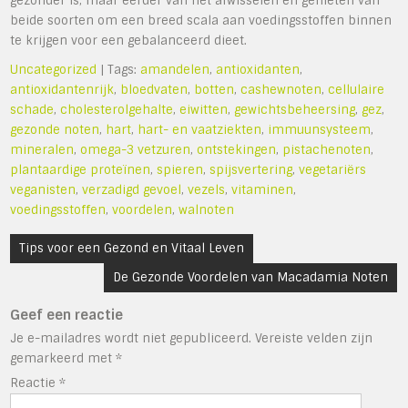
gezonder is, maar eerder van het afwisselen en genieten van
beide soorten om een breed scala aan voedingsstoffen binnen
te krijgen voor een gebalanceerd dieet.
Uncategorized
| Tags:
amandelen
,
antioxidanten
,
antioxidantenrijk
,
bloedvaten
,
botten
,
cashewnoten
,
cellulaire
schade
,
cholesterolgehalte
,
eiwitten
,
gewichtsbeheersing
,
gez
,
gezonde noten
,
hart
,
hart- en vaatziekten
,
immuunsysteem
,
mineralen
,
omega-3 vetzuren
,
ontstekingen
,
pistachenoten
,
plantaardige proteïnen
,
spieren
,
spijsvertering
,
vegetariërs
veganisten
,
verzadigd gevoel
,
vezels
,
vitaminen
,
voedingsstoffen
,
voordelen
,
walnoten
Bericht
Tips voor een Gezond en Vitaal Leven
navigatie
De Gezonde Voordelen van Macadamia Noten
Geef een reactie
Je e-mailadres wordt niet gepubliceerd.
Vereiste velden zijn
gemarkeerd met
*
Reactie
*