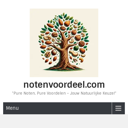
Ga
naar
de
inhoud
notenvoordeel.com
"Pure Noten, Pure Voordelen – Jouw Natuurlijke Keuze!"
Menu