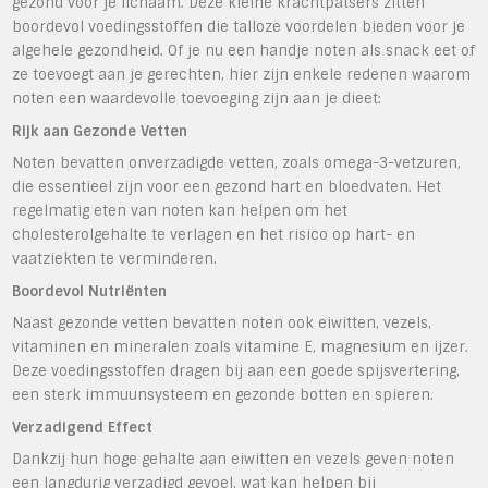
gezond voor je lichaam. Deze kleine krachtpatsers zitten
boordevol voedingsstoffen die talloze voordelen bieden voor je
algehele gezondheid. Of je nu een handje noten als snack eet of
ze toevoegt aan je gerechten, hier zijn enkele redenen waarom
noten een waardevolle toevoeging zijn aan je dieet:
Rijk aan Gezonde Vetten
Noten bevatten onverzadigde vetten, zoals omega-3-vetzuren,
die essentieel zijn voor een gezond hart en bloedvaten. Het
regelmatig eten van noten kan helpen om het
cholesterolgehalte te verlagen en het risico op hart- en
vaatziekten te verminderen.
Boordevol Nutriënten
Naast gezonde vetten bevatten noten ook eiwitten, vezels,
vitaminen en mineralen zoals vitamine E, magnesium en ijzer.
Deze voedingsstoffen dragen bij aan een goede spijsvertering,
een sterk immuunsysteem en gezonde botten en spieren.
Verzadigend Effect
Dankzij hun hoge gehalte aan eiwitten en vezels geven noten
een langdurig verzadigd gevoel, wat kan helpen bij