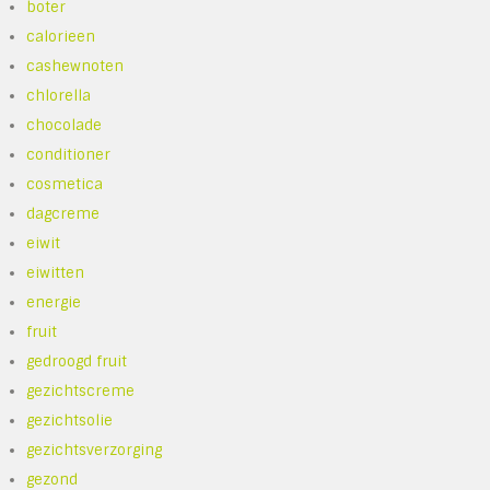
boter
calorieen
cashewnoten
chlorella
chocolade
conditioner
cosmetica
dagcreme
eiwit
eiwitten
energie
fruit
gedroogd fruit
gezichtscreme
gezichtsolie
gezichtsverzorging
gezond