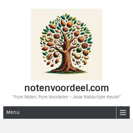
Ga
naar
de
inhoud
notenvoordeel.com
"Pure Noten, Pure Voordelen – Jouw Natuurlijke Keuze!"
Menu