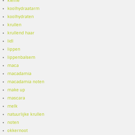
kleine
koolhydraatarm
koolhydraten
krullen
krullend haar
lidl
lippen
lippenbalsem
maca
macadamia
macadamia noten
make up
mascara
melk
natuurlijke krullen
noten
okkernoot