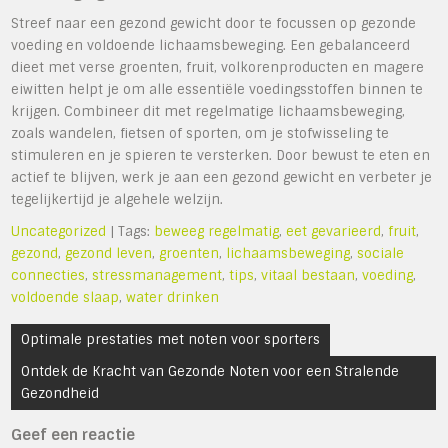
Streef naar een gezond gewicht door te focussen op gezonde
voeding en voldoende lichaamsbeweging. Een gebalanceerd
dieet met verse groenten, fruit, volkorenproducten en magere
eiwitten helpt je om alle essentiële voedingsstoffen binnen te
krijgen. Combineer dit met regelmatige lichaamsbeweging,
zoals wandelen, fietsen of sporten, om je stofwisseling te
stimuleren en je spieren te versterken. Door bewust te eten en
actief te blijven, werk je aan een gezond gewicht en verbeter je
tegelijkertijd je algehele welzijn.
Uncategorized
| Tags:
beweeg regelmatig
,
eet gevarieerd
,
fruit
,
gezond
,
gezond leven
,
groenten
,
lichaamsbeweging
,
sociale
connecties
,
stressmanagement
,
tips
,
vitaal bestaan
,
voeding
,
voldoende slaap
,
water drinken
Bericht
Optimale prestaties met noten voor sporters
navigatie
Ontdek de Kracht van Gezonde Noten voor een Stralende
Gezondheid
Geef een reactie