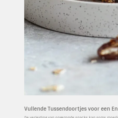
Vullende Tussendoortjes voor een En
De verleiding van ongezonde snacks kan soms moeilij