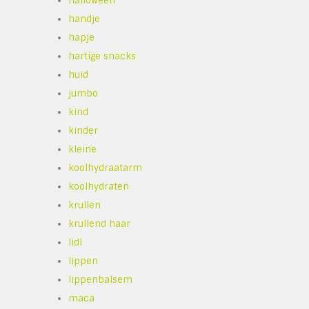
halloween
handje
hapje
hartige snacks
huid
jumbo
kind
kinder
kleine
koolhydraatarm
koolhydraten
krullen
krullend haar
lidl
lippen
lippenbalsem
maca