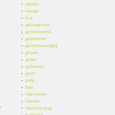
eiwitten
energie
fruit
gedroogd fruit
gezichtscreme
gezichtsolie
gezichtsverzorging
gezond
gluten
gojibessen
gram
grote
haar
haarmasker
haarolie
m
haarverzorging