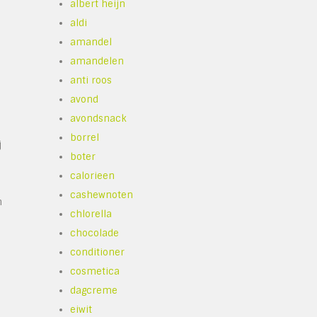
albert heijn
aldi
amandel
amandelen
anti roos
avond
avondsnack
borrel
j
boter
calorieen
cashewnoten
n
chlorella
chocolade
conditioner
cosmetica
dagcreme
eiwit