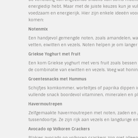
energiedip hebt. Maar met de juiste keuzes kun je vul
voedzaam en energierijk. Hier zijn enkele ideeën voo
komen:
Notenmix
Een handjevol gemengde noten, zoals amandelen, wa
vetten, eiwitten en vezels. Noten helpen je om langer
Griekse Yoghurt met Fruit
Een kom Griekse yoghurt met vers fruit zoals bessen o
de combinatie van eiwitten en vezels. Voeg wat honin
Groentesnacks met Hummus
Schijfjes komkommer, worteltjes of paprika dippen 
vullende snack boordevol vitaminen, mineralen en pl
Havermoutrepen
Zelfgemaakte havermoutrepen met noten, zaden en ge
tussendoortje. Ze zijn rijk aan vezels en langdurige 
Avocado op Volkoren Crackers
Plakjes avocado op volkoren crackers zijn niet alle