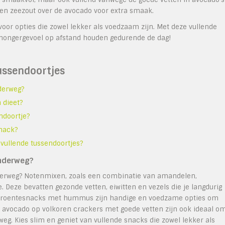
 en zeezout over de avocado voor extra smaak.
voor opties die zowel lekker als voedzaam zijn. Met deze vullende
 hongergevoel op afstand houden gedurende de dag!
ussendoortjes
derweg?
 dieet?
ndoortje?
snack?
 vullende tussendoortjes?
onderweg?
nderweg? Notenmixen, zoals een combinatie van amandelen,
 Deze bevatten gezonde vetten, eiwitten en vezels die je langdurig
of groentesnacks met hummus zijn handige en voedzame opties om
avocado op volkoren crackers met goede vetten zijn ook ideaal o
weg. Kies slim en geniet van vullende snacks die zowel lekker als