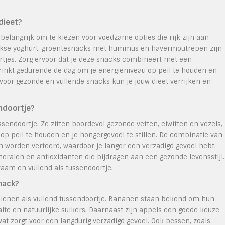
dieet?
 belangrijk om te kiezen voor voedzame opties die rijk zijn aan
Griekse yoghurt, groentesnacks met hummus en havermoutrepen zijn
rtjes. Zorg ervoor dat je deze snacks combineert met een
rinkt gedurende de dag om je energieniveau op peil te houden en
voor gezonde en vullende snacks kun je jouw dieet verrijken en
ndoortje?
sendoortje. Ze zitten boordevol gezonde vetten, eiwitten en vezels,
op peil te houden en je hongergevoel te stillen. De combinatie van
m worden verteerd, waardoor je langer een verzadigd gevoel hebt.
eralen en antioxidanten die bijdragen aan een gezonde levensstijl.
zaam en vullend als tussendoortje.
snack?
end lenen als vullend tussendoortje. Bananen staan bekend om hun
e en natuurlijke suikers. Daarnaast zijn appels een goede keuze
at zorgt voor een langdurig verzadigd gevoel. Ook bessen, zoals