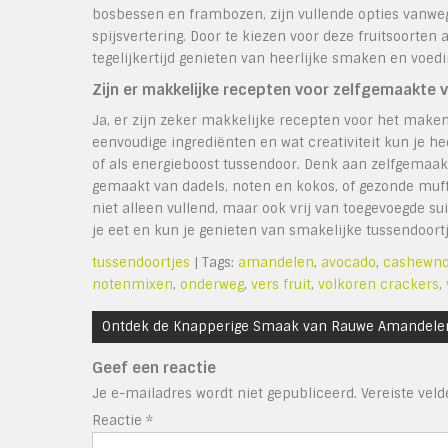
bosbessen en frambozen, zijn vullende opties vanwe
spijsvertering. Door te kiezen voor deze fruitsoorten
tegelijkertijd genieten van heerlijke smaken en voedi
Zijn er makkelijke recepten voor zelfgemaakte 
Ja, er zijn zeker makkelijke recepten voor het make
eenvoudige ingrediënten en wat creativiteit kun je h
of als energieboost tussendoor. Denk aan zelfgemaa
gemaakt van dadels, noten en kokos, of gezonde muf
niet alleen vullend, maar ook vrij van toegevoegde s
je eet en kun je genieten van smakelijke tussendoortj
tussendoortjes
| Tags:
amandelen
,
avocado
,
cashewno
notenmixen
,
onderweg
,
vers fruit
,
volkoren crackers
,
Bericht
Ontdek de Knapperige Smaak van Rauwe Amandele
navigatie
Geef een reactie
Je e-mailadres wordt niet gepubliceerd.
Vereiste vel
Reactie
*