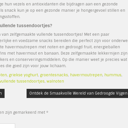
ge hun vezels en antioxidanten die bijdragen aan een gezonde
 als snack kun je op een gezonde manier je hongergevoel stillen en
ngsstoffen.
vullende tussendoortjes?
n van zelfgemaakte vullende tussendoortjes! Met een paar
eerlijke en voedzame snacks bereiden die perfect zijn voor onderwe
kte havermoutrepen met noten en gedroogd fruit, energieballen
fins met havermout en banaan. Deze zelfgemaakte lekkernijen zijn
uikers en conserveringsmiddelen. Op die manier weet je precies wat
es die goed zijn voor jouw lichaam.
ten
,
griekse yoghurt
,
groentesnacks
,
havermoutrepen
,
hummus
,
vullende tussendoortjes
,
walnoten
n
Ontdek de Smaakvolle Wereld van Gedroogde Vijgen
den zijn gemarkeerd met
*