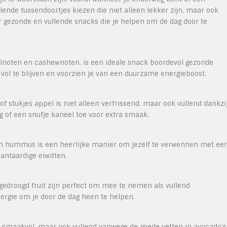
lende tussendoortjes kiezen die niet alleen lekker zijn, maar ook
r gezonde en vullende snacks die je helpen om de dag door te
lnoten en cashewnoten, is een ideale snack boordevol gezonde
 vol te blijven en voorzien je van een duurzame energieboost.
f stukjes appel is niet alleen verfrissend, maar ook vullend dankzi
g of een snufje kaneel toe voor extra smaak.
in hummus is een heerlijke manier om jezelf te verwennen met ee
antaardige eiwitten.
droogd fruit zijn perfect om mee te nemen als vullend
energie om je door de dag heen te helpen.
en smaakvol, maar ook vullend vanwege de goede vetten in avocado’s