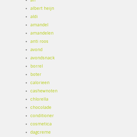
ah
albert heijn
aldi
amandel
amandelen
anti roos
avond
avondsnack
borrel
boter
calorieen
cashewnoten
chlorella
chocolade
conditioner
cosmetica
dagcreme