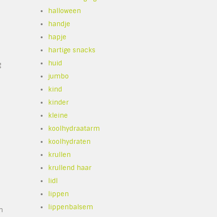
halloween
handje
hapje
hartige snacks
huid
g
jumbo
kind
kinder
kleine
koolhydraatarm
koolhydraten
krullen
krullend haar
lidl
lippen
lippenbalsem
n