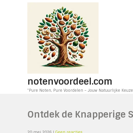
Ga
naar
de
inhoud
notenvoordeel.com
"Pure Noten, Pure Voordelen – Jouw Natuurlijke Keuze
Ontdek de Knapperige
20 mei 2026
|
Geen reacties