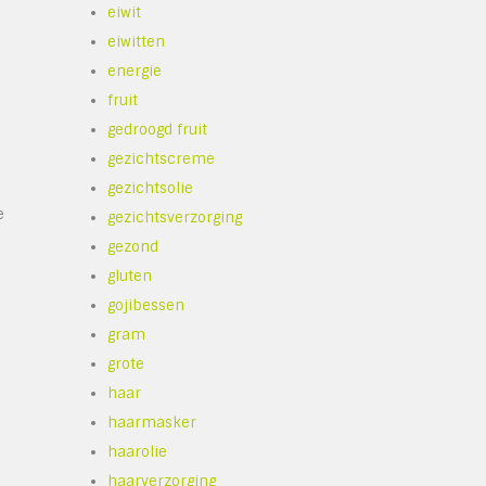
eiwit
eiwitten
energie
fruit
gedroogd fruit
gezichtscreme
gezichtsolie
e
gezichtsverzorging
gezond
gluten
gojibessen
gram
grote
haar
haarmasker
haarolie
haarverzorging