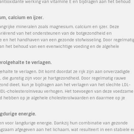
antioxidante werking van vitamine E en bijdragen aan het behoud
m, calcium en ijzer.
ngrijke mineralen zoals magnesium, calcium en ijzer. Deze
variërend van het ondersteunen van de botgezondheid en
ie en het handhaven van een gezonde stofwisseling. Door regelmati
n het behoud van een evenwichtige voeding en de algehele
olgehalte te verlagen.
lte te verlagen. Dit komt doordat ze rijk zijn aan onverzadigde
 die gunstig zijn voor je hartgezondheid. Door regelmatig rauwe
d dieet, kun je bijdragen aan het verlagen van het slechte LDL-
de HDL-cholesterolniveau verhogen. Het toevoegen van deze voedzame
ed hebben op je algehele cholesterolwaarden en daarmee op je
gdurige energie.
 voor langdurige energie. Dankzij hun combinatie van gezonde
ngzaam afgegeven aan het lichaam, wat resulteert in een stabiele e