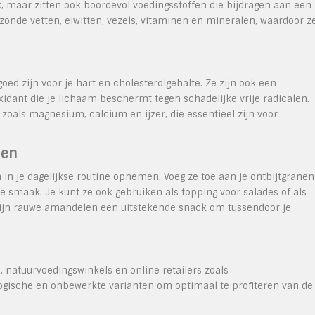
, maar zitten ook boordevol voedingsstoffen die bijdragen aan een
gezonde vetten, eiwitten, vezels, vitaminen en mineralen, waardoor z
d zijn voor je hart en cholesterolgehalte. Ze zijn ook een
xidant die je lichaam beschermt tegen schadelijke vrije radicalen.
oals magnesium, calcium en ijzer, die essentieel zijn voor
len
n je dagelijkse routine opnemen. Voeg ze toe aan je ontbijtgranen
e smaak. Je kunt ze ook gebruiken als topping voor salades of als
zijn rauwe amandelen een uitstekende snack om tussendoor je
 natuurvoedingswinkels en online retailers zoals
logische en onbewerkte varianten om optimaal te profiteren van de