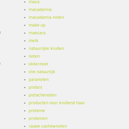
maca
e
macadamia
macadamia noten
make up
r
mascara
melk
natuurlijke krullen
noten
n
okkernoot
olie natuurlijk
paranoten
pinda's
pistachenoten
producten voor krullend haar
proteine
proteinen
rauwe cashewnoten