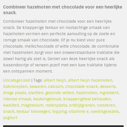
Combineer hazelnoten met chocolade voor een heerlijke
snack.
Combineer hazelnoten met chocolade voor een heerlijke
snack. De knapperige textuur en nootachtige smaak van
hazelnoten vormen een perfecte aanvulling op de zoete en
romige smaak van chocolade. Of je nu kiest voor pure
chocolade, melkchocolade of witte chocolade, de combinatie
met hazelnoten zorgt voor een onweerstaanbare traktatie die
zowel hartig als zoet is. Geniet van deze heerlijke snack als
tussendoortje of verwen jezelf met een luxe traktatie tijdens
een ontspannen moment.
Uncategorized
| Tags:
albert heijn
,
albert heijn hazelnoten
,
bakrecepten
,
bewaren
,
calcium
,
chocolade-snack
,
desserts
,
droge plaats
,
eiwitten
,
gezonde vetten
,
hazelnoten
,
ingrediënt
,
intense smaak
,
keukengebruik
,
knapperigheid behouden
,
kwaliteit
,
magnesium
,
notenpasta
,
ontbijtgranen
,
roosteren
,
snack
,
textuur toevoegen
,
topping
,
vitamine e
,
voedingsvezels
,
yoghurt