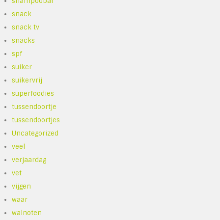
shampoobar
snack
snack tv
snacks
spf
suiker
suikervrij
superfoodies
tussendoortje
tussendoortjes
Uncategorized
veel
verjaardag
vet
vijgen
waar
walnoten