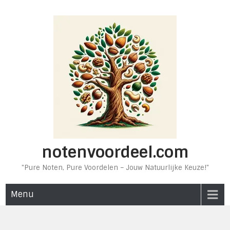
Ga
naar
de
inhoud
notenvoordeel.com
"Pure Noten, Pure Voordelen – Jouw Natuurlijke Keuze!"
Menu