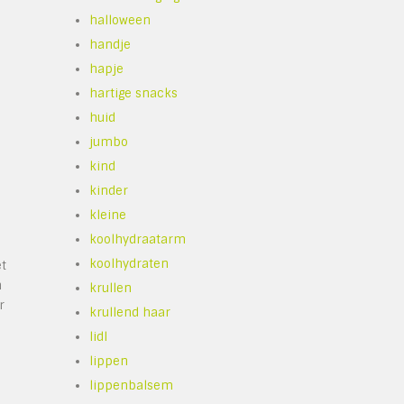
halloween
handje
hapje
hartige snacks
huid
jumbo
kind
kinder
kleine
koolhydraatarm
koolhydraten
et
n
krullen
r
krullend haar
lidl
lippen
lippenbalsem