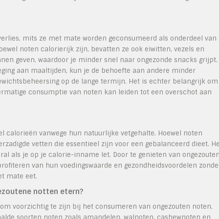
verlies, mits ze met mate worden geconsumeerd als onderdeel van
ewel noten calorierijk zijn, bevatten ze ook eiwitten, vezels en
nnen geven, waardoor je minder snel naar ongezonde snacks grijpt.
oeging aan maaltijden, kun je de behoefte aan andere minder
ichtsbeheersing op de lange termijn. Het is echter belangrijk om
vermatige consumptie van noten kan leiden tot een overschot aan
l calorieën vanwege hun natuurlijke vetgehalte. Hoewel noten
verzadigde vetten die essentieel zijn voor een gebalanceerd dieet. H
l als je op je calorie-inname let. Door te genieten van ongezoute
 profiteren van hun voedingswaarde en gezondheidsvoordelen zonde
et mate eet.
ezoutene notten etern?
 om voorzichtig te zijn bij het consumeren van ongezouten noten.
paalde soorten noten zoals amandelen, walnoten, cashewnoten en