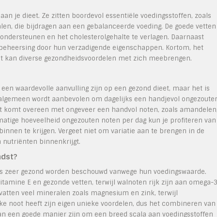
n je dieet. Ze zitten boordevol essentiële voedingsstoffen, zoals
alen, die bijdragen aan een gebalanceerde voeding. De goede vetten
ondersteunen en het cholesterolgehalte te verlagen. Daarnaast
beheersing door hun verzadigende eigenschappen. Kortom, het
et kan diverse gezondheidsvoordelen met zich meebrengen.
en waardevolle aanvulling zijn op een gezond dieet, maar het is
et algemeen wordt aanbevolen om dagelijks een handjevol ongezoute
it komt overeen met ongeveer een handvol noten, zoals amandelen
atige hoeveelheid ongezouten noten per dag kun je profiteren van
nnen te krijgen. Vergeet niet om variatie aan te brengen in de
n nutriënten binnenkrijgt.
ndst?
 als zeer gezond worden beschouwd vanwege hun voedingswaarde.
amine E en gezonde vetten, terwijl walnoten rijk zijn aan omega-
vatten veel mineralen zoals magnesium en zink, terwijl
e noot heeft zijn eigen unieke voordelen, dus het combineren van
kan een goede manier zijn om een breed scala aan voedingsstoffen