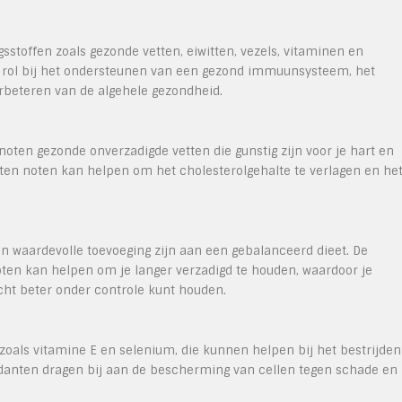
sstoffen zoals gezonde vetten, eiwitten, vezels, vitaminen en
e rol bij het ondersteunen van een gezond immuunsysteem, het
rbeteren van de algehele gezondheid.
 noten gezonde onverzadigde vetten die gunstig zijn voor je hart en
en noten kan helpen om het cholesterolgehalte te verlagen en he
en waardevolle toevoeging zijn aan een gebalanceerd dieet. De
oten kan helpen om je langer verzadigd te houden, waardoor je
cht beter onder controle kunt houden.
oals vitamine E en selenium, die kunnen helpen bij het bestrijden
xidanten dragen bij aan de bescherming van cellen tegen schade en