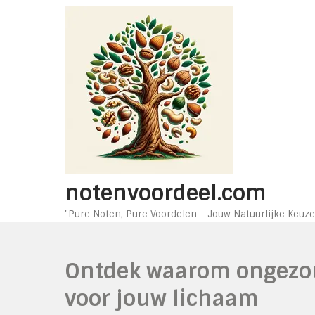
Ga
naar
de
inhoud
notenvoordeel.com
"Pure Noten, Pure Voordelen – Jouw Natuurlijke Keuze
Ontdek waarom ongezou
voor jouw lichaam