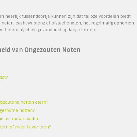
n heerlijk tussendoortje kunnen zijn dat talloze voordelen biedt
walnoten, cashewnotenz of pistachenoten, het regelmatig opnemen
en betere algehele gezondheid op lange termijn.
dheid van Ongezouten Noten
dst?
ezoutene notten etern?
ngezoutne notten?
nd als rauwe nooten
tern of moet ik varieren?