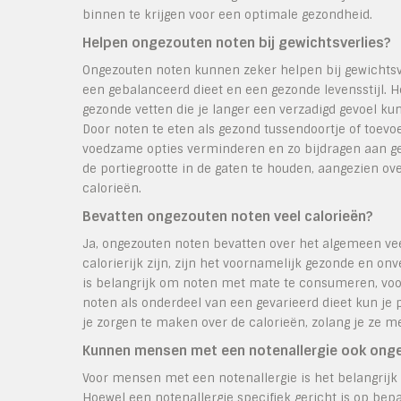
binnen te krijgen voor een optimale gezondheid.
Helpen ongezouten noten bij gewichtsverlies?
Ongezouten noten kunnen zeker helpen bij gewichts
een gebalanceerd dieet en een gezonde levensstijl. Ho
gezonde vetten die je langer een verzadigd gevoel ku
Door noten te eten als gezond tussendoortje of toev
voedzame opties verminderen en zo bijdragen aan gew
de portiegrootte in de gaten te houden, aangezien o
calorieën.
Bevatten ongezouten noten veel calorieën?
Ja, ongezouten noten bevatten over het algemeen vee
calorierijk zijn, zijn het voornamelijk gezonde en on
is belangrijk om noten met mate te consumeren, voora
noten als onderdeel van een gevarieerd dieet kun je
je zorgen te maken over de calorieën, zolang je ze m
Kunnen mensen met een notenallergie ook ong
Voor mensen met een notenallergie is het belangrijk
Hoewel een notenallergie specifiek gericht is op be