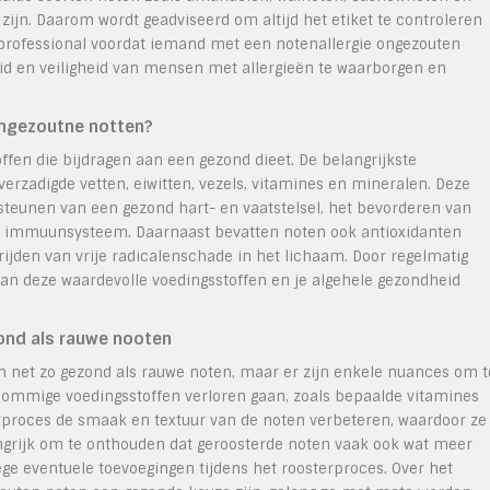
zijn. Daarom wordt geadviseerd om altijd het etiket te controleren
 professional voordat iemand met een notenallergie ongezouten
id en veiligheid van mensen met allergieën te waarborgen en
 ongezoutne notten?
ffen die bijdragen aan een gezond dieet. De belangrijkste
erzadigde vetten, eiwitten, vezels, vitamines en mineralen. Deze
rsteunen van een gezond hart- en vaatstelsel, het bevorderen van
et immuunsysteem. Daarnaast bevatten noten ook antioxidanten
rijden van vrije radicalenschade in het lichaam. Door regelmatig
an deze waardevolle voedingsstoffen en je algehele gezondheid
ond als rauwe nooten
n net zo gezond als rauwe noten, maar er zijn enkele nuances om t
sommige voedingsstoffen verloren gaan, zoals bepaalde vitamines
rproces de smaak en textuur van de noten verbeteren, waardoor ze
ngrijk om te onthouden dat geroosterde noten vaak ook wat meer
ge eventuele toevoegingen tijdens het roosterproces. Over het