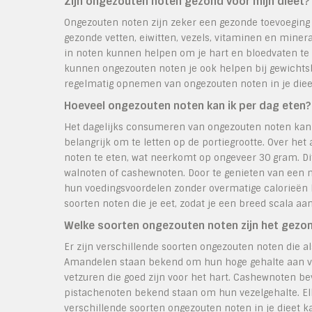
Zijn ongezouten noten gezond voor mijn dieet?
Ongezouten noten zijn zeker een gezonde toevoeging aa
gezonde vetten, eiwitten, vezels, vitaminen en miner
in noten kunnen helpen om je hart en bloedvaten te 
kunnen ongezouten noten je ook helpen bij gewichts
regelmatig opnemen van ongezouten noten in je die
Hoeveel ongezouten noten kan ik per dag eten?
Het dagelijks consumeren van ongezouten noten kan e
belangrijk om te letten op de portiegrootte. Over h
noten te eten, wat neerkomt op ongeveer 30 gram. D
walnoten of cashewnoten. Door te genieten van een m
hun voedingsvoordelen zonder overmatige calorieën bi
soorten noten die je eet, zodat je een breed scala aa
Welke soorten ongezouten noten zijn het gezo
Er zijn verschillende soorten ongezouten noten die
Amandelen staan bekend om hun hoge gehalte aan vit
vetzuren die goed zijn voor het hart. Cashewnoten be
pistachenoten bekend staan om hun vezelgehalte. Elk
verschillende soorten ongezouten noten in je dieet 