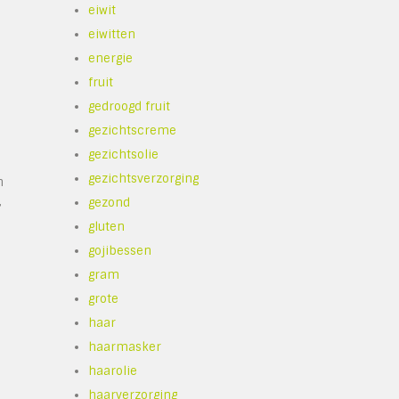
eiwit
eiwitten
energie
fruit
gedroogd fruit
gezichtscreme
gezichtsolie
gezichtsverzorging
n
,
gezond
gluten
gojibessen
gram
grote
haar
3
haarmasker
haarolie
haarverzorging