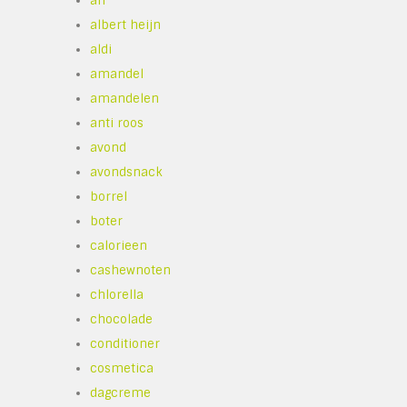
ah
albert heijn
aldi
amandel
amandelen
anti roos
avond
avondsnack
borrel
boter
calorieen
cashewnoten
chlorella
chocolade
conditioner
cosmetica
dagcreme