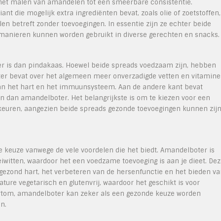
het malen van amandelen tot een smeerbare consistentie.
t die mogelijk extra ingrediënten bevat, zoals olie of zoetstoffen,
 betreft zonder toevoegingen. In essentie zijn ze echter beide
 manieren kunnen worden gebruikt in diverse gerechten en snacks.
r is dan pindakaas. Hoewel beide spreads voedzaam zijn, hebben
ter bevat over het algemeen meer onverzadigde vetten en vitamine
van het hart en het immuunsysteem. Aan de andere kant bevat
n dan amandelboter. Het belangrijkste is om te kiezen voor een
rkeuren, aangezien beide spreads gezonde toevoegingen kunnen zij
keuze vanwege de vele voordelen die het biedt. Amandelboter is
eiwitten, waardoor het een voedzame toevoeging is aan je dieet. De
gezond hart, het verbeteren van de hersenfunctie en het bieden v
ture vegetarisch en glutenvrij, waardoor het geschikt is voor
ortom, amandelboter kan zeker als een gezonde keuze worden
n.