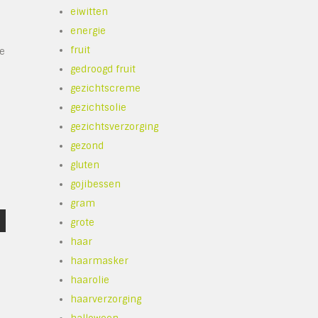
eiwitten
energie
fruit
ie
gedroogd fruit
gezichtscreme
gezichtsolie
gezichtsverzorging
gezond
gluten
gojibessen
gram
grote
haar
haarmasker
haarolie
haarverzorging