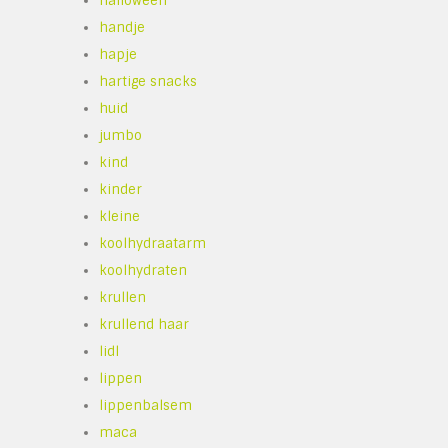
halloween
handje
hapje
hartige snacks
huid
jumbo
kind
kinder
kleine
koolhydraatarm
koolhydraten
krullen
krullend haar
lidl
lippen
lippenbalsem
maca