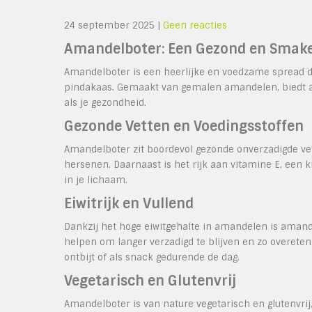
24 september 2025
|
Geen reacties
Amandelboter: Een Gezond en Smakel
Amandelboter is een heerlijke en voedzame spread die
pindakaas. Gemaakt van gemalen amandelen, biedt a
als je gezondheid.
Gezonde Vetten en Voedingsstoffen
Amandelboter zit boordevol gezonde onverzadigde vet
hersenen. Daarnaast is het rijk aan vitamine E, een kr
in je lichaam.
Eiwitrijk en Vullend
Dankzij het hoge eiwitgehalte in amandelen is amand
helpen om langer verzadigd te blijven en zo overete
ontbijt of als snack gedurende de dag.
Vegetarisch en Glutenvrij
Amandelboter is van nature vegetarisch en glutenvri