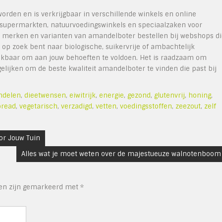
rden en is verkrijgbaar in verschillende winkels en online
e supermarkten, natuurvoedingswinkels en speciaalzaken voor
se merken en varianten van amandelboter bestellen bij webshops d
u op zoek bent naar biologische, suikervrije of ambachtelijk
hikbaar om aan jouw behoeften te voldoen. Het is raadzaam om
gelijken om de beste kwaliteit amandelboter te vinden die past bij
delen
,
dieetwensen
,
eiwitrijk
,
energie
,
gezond
,
glutenvrij
,
honing
,
pread
,
vegetarisch
,
verzadigd
,
vetten
,
voedingsstoffen
,
zeezout
,
zelf
or Jouw Tuin
Alles wat je moet weten over de majestueuze walnotenboom
den zijn gemarkeerd met
*