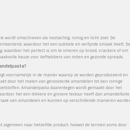
e wordt omschreven als nootachtig, romig en licht zoet. De
erheersend, waardoor het een subtiele en verfijnde smaak heeft. D
ig, waardoor het perfect is om te smeren op brood, crackers of om
smaakvolle keuze voor liefhebbers van noten en gezonde spreads.
mandelpasta?
igt voornamelijk in de manier waarop ze worden geproduceerd en
akt door het malen van geroosterde amandelen tot een romige
 zoetstoffen. Amandelpasta daarentegen wordt gemaakt door het
rdoor het een dikkere en grovere textuur heeft dan amandelboter
 smaak van amandelen en kunnen op verschillende manieren worde
et algemeen naar hetzelfde product, hoewel de termen soms door