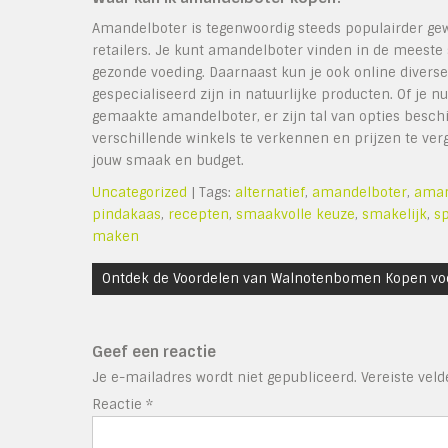
Amandelboter is tegenwoordig steeds populairder gewo
retailers. Je kunt amandelboter vinden in de meest
gezonde voeding. Daarnaast kun je ook online diver
gespecialiseerd zijn in natuurlijke producten. Of je n
gemaakte amandelboter, er zijn tal van opties besc
verschillende winkels te verkennen en prijzen te ver
jouw smaak en budget.
Uncategorized
| Tags:
alternatief
,
amandelboter
,
aman
pindakaas
,
recepten
,
smaakvolle keuze
,
smakelijk
,
s
maken
Bericht
Ontdek de Voordelen van Walnotenbomen Kopen vo
navigatie
Geef een reactie
Je e-mailadres wordt niet gepubliceerd.
Vereiste vel
Reactie
*