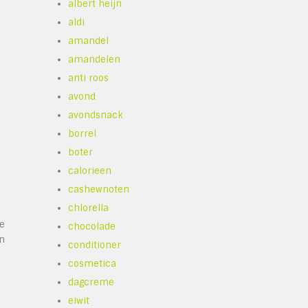
albert heijn
aldi
amandel
amandelen
anti roos
avond
avondsnack
borrel
n
boter
calorieen
cashewnoten
chlorella
ze
chocolade
an
conditioner
cosmetica
dagcreme
eiwit