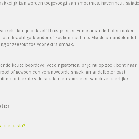
 gemakkelijk kan worden toegevoegd aan smoothies, havermout, salad
inkels, kun je ook zelf thuis je eigen verse amandelboter maken.
en een krachtige blender of keukenmachine. Mix de amandelen tot
ing of zeezout toe voor extra smaak.
zonde keuze boordevol voedingsstoffen. Of je nu op zoek bent naar
p brood of gewoon een verantwoorde snack, amandelboter past
 uit en ontdek de vele smaken en voordelen van deze heerlijke
oter
mandelpasta?