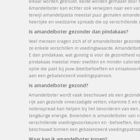
elkaar worden gebruikt. Beide worden gemaakt door 
Amandelboter kan echter ook verwijzen naar een varian
terwijl amandelpasta meestal puur gemalen amandelen
heerlijke en voedzame spreads die op verschillende
Is amandelboter gezonder dan pindakaas?
Veel mensen vragen zich af of amandelboter gezonde
ze enkele verschillen in voedingswaarde. Amandelbo
E dan pindakaas, wat gunstig is voor de gezondheid 
pindakaas meestal meer eiwitten en minder calorieë
optie die past bij jouw dieetbehoeften en smaakvoo
aan een gebalanceerd voedingspatroon.
Is amandelboter gezond?
Amandelboter wordt vaak beschouwd als een gezonde 
rijk aan gezonde onverzadigde vetten, vitamine E en 
notenspread kan helpen bij het bevorderen van een 
langdurige energie. Bovendien is amandelboter van na
verschillende voedingsvoorkeuren en -behoeften. K
beschouwd binnen een gebalanceerd voedingspatroo
Waar kan ik amandelboter kopen?