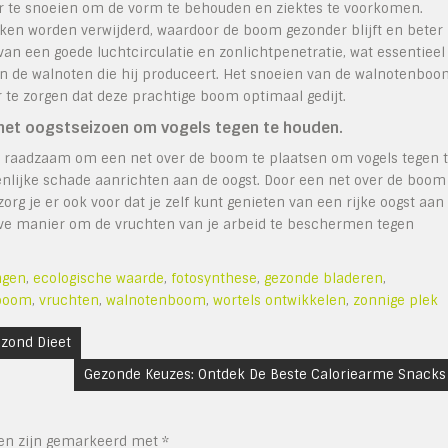
r te snoeien om de vorm te behouden en ziektes te voorkomen.
kken worden verwijderd, waardoor de boom gezonder blijft en beter
van een goede luchtcirculatie en zonlichtpenetratie, wat essentieel
an de walnoten die hij produceert. Het snoeien van de walnotenbo
r te zorgen dat deze prachtige boom optimaal gedijt.
 het oogstseizoen om vogels tegen te houden.
t raadzaam om een net over de boom te plaatsen om vogels tegen 
enlijke schade aanrichten aan de oogst. Door een net over de boom
rg je er ook voor dat je zelf kunt genieten van een rijke oogst aan
ieve manier om de vruchten van je arbeid te beschermen tegen
ngen
,
ecologische waarde
,
fotosynthese
,
gezonde bladeren
,
boom
,
vruchten
,
walnotenboom
,
wortels ontwikkelen
,
zonnige plek
zond Dieet
Gezonde Keuzes: Ontdek De Beste Caloriearme Snacks
den zijn gemarkeerd met
*