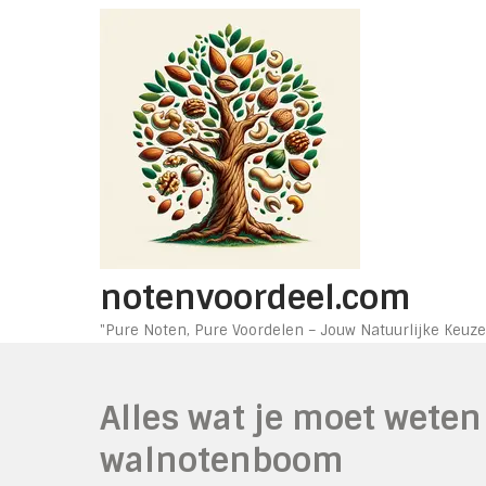
Ga
naar
de
inhoud
notenvoordeel.com
"Pure Noten, Pure Voordelen – Jouw Natuurlijke Keuze
Alles wat je moet wete
walnotenboom