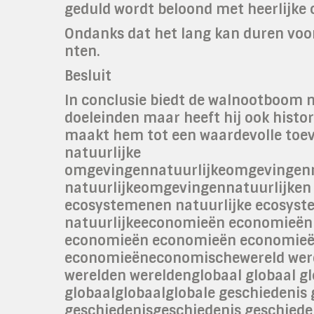
geduld wordt beloond met heerlijke
Ondanks dat het lang kan duren voo
nten.
Besluit
In conclusie biedt de walnootboom ni
doeleinden maar heeft hij ook histo
maakt hem tot een waardevolle toe
natuurlijke
omgevingennatuurlijkeomgevingenn
natuurlijkeomgevingennatuurlijken 
ecosystemenen natuurlijke ecosys
natuurlijkeeconomieën economieë
economieën economieën economie
economieëneconomischewereld were
werelden wereldenglobaal globaal gl
globaalglobaalglobale geschiedenis 
geschiedenisgeschiedenis geschiede