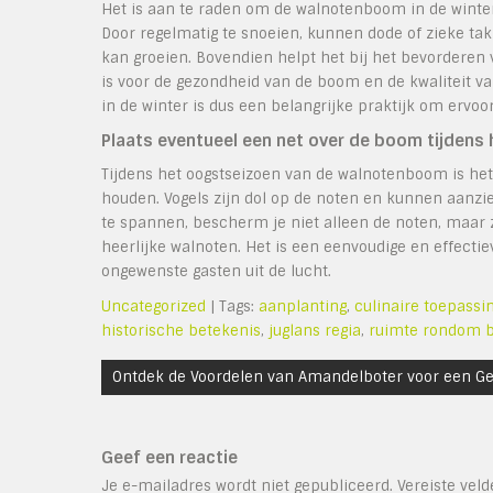
Het is aan te raden om de walnotenboom in de winte
Door regelmatig te snoeien, kunnen dode of zieke ta
kan groeien. Bovendien helpt het bij het bevorderen 
is voor de gezondheid van de boom en de kwaliteit v
in de winter is dus een belangrijke praktijk om ervoo
Plaats eventueel een net over de boom tijdens
Tijdens het oogstseizoen van de walnotenboom is he
houden. Vogels zijn dol op de noten en kunnen aanzi
te spannen, bescherm je niet alleen de noten, maar zo
heerlijke walnoten. Het is een eenvoudige en effect
ongewenste gasten uit de lucht.
Uncategorized
| Tags:
aanplanting
,
culinaire toepassi
historische betekenis
,
juglans regia
,
ruimte rondom 
Bericht
Ontdek de Voordelen van Amandelboter voor een Ge
navigatie
Geef een reactie
Je e-mailadres wordt niet gepubliceerd.
Vereiste vel