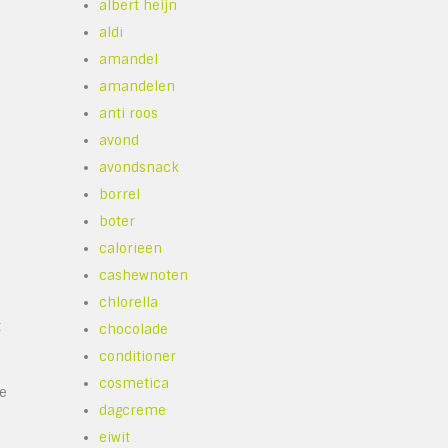
albert heijn
aldi
amandel
amandelen
anti roos
avond
avondsnack
borrel
boter
calorieen
cashewnoten
chlorella
t
chocolade
conditioner
cosmetica
de
dagcreme
eiwit