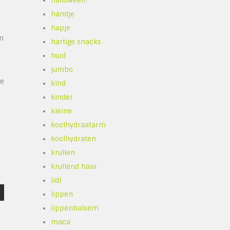
halloween
handje
hapje
om
hartige snacks
huid
jumbo
te
kind
kinder
kleine
koolhydraatarm
koolhydraten
krullen
krullend haar
lidl
lippen
lippenbalsem
maca