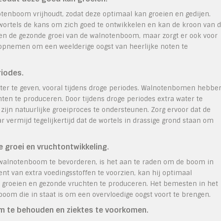
tenboom vrijhoudt, zodat deze optimaal kan groeien en gedijen.
wortels de kans om zich goed te ontwikkelen en kan de kroon van 
leen de gezonde groei van de walnotenboom, maar zorgt er ook voor
n opnemen om een weelderige oogst van heerlijke noten te
riodes.
ter te geven, vooral tijdens droge periodes. Walnotenbomen hebbe
ten te produceren. Door tijdens droge periodes extra water te
ijn natuurlijke groeiproces te ondersteunen. Zorg ervoor dat de
 vermijd tegelijkertijd dat de wortels in drassige grond staan om
 groei en vruchtontwikkeling.
walnotenboom te bevorderen, is het aan te raden om de boom in
t van extra voedingsstoffen te voorzien, kan hij optimaal
 groeien en gezonde vruchten te produceren. Het bemesten in het
boom die in staat is om een overvloedige oogst voort te brengen.
m te behouden en ziektes te voorkomen.