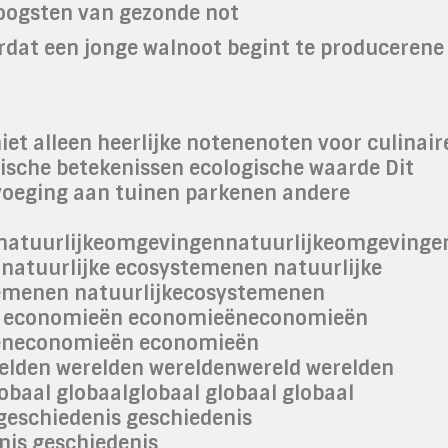
 oogsten van gezonde not
rdat een jonge walnoot begint te producerene
et alleen heerlijke notenenoten voor culinair
rische betekenissen ecologische waarde Dit
voeging aan tuinen parkenen andere
atuurlijkeomgevingennatuurlijkeomgevinge
natuurlijke ecosystemenen natuurlijke
temenen natuurlijkecosystemenen
n economieën economieëneconomieën
ëneconomieën economieën
lden werelden wereldenwereld werelden
obaal globaalglobaal globaal globaal
geschiedenis geschiedenis
nis geschiedenis