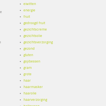
eiwitten
energie
de
fruit
gedroogd fruit
gezichtscreme
gezichtsolie
n
gezichtsverzorging
gezond
gluten
gojibessen
gram
grote
haar
haarmasker
haarolie
haarverzorging