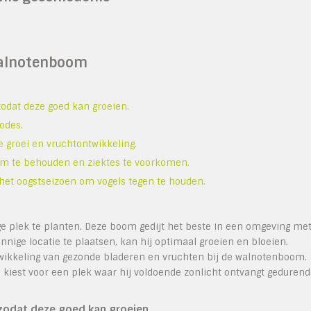
i
 Walnotenboom
odat deze goed kan groeien.
iodes.
 groei en vruchtontwikkeling.
rm te behouden en ziektes te voorkomen.
 het oogstseizoen om vogels tegen te houden.
e plek te planten. Deze boom gedijt het beste in een omgeving me
ige locatie te plaatsen, kan hij optimaal groeien en bloeien.
ntwikkeling van gezonde bladeren en vruchten bij de walnotenboom.
m kiest voor een plek waar hij voldoende zonlicht ontvangt geduren
odat deze goed kan groeien.