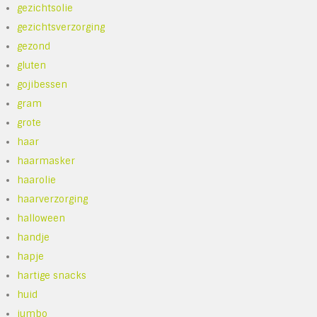
gezichtsolie
gezichtsverzorging
gezond
gluten
gojibessen
gram
grote
haar
haarmasker
haarolie
haarverzorging
halloween
handje
hapje
hartige snacks
huid
jumbo