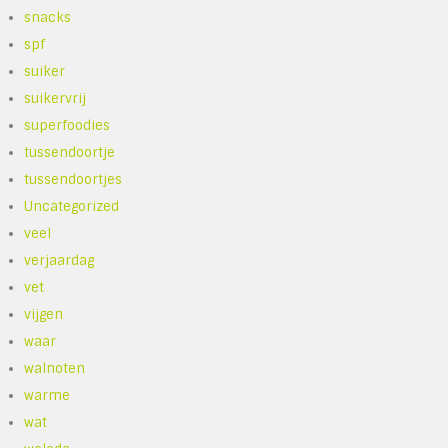
snacks
spf
suiker
suikervrij
superfoodies
tussendoortje
tussendoortjes
Uncategorized
veel
verjaardag
vet
vijgen
waar
walnoten
warme
wat