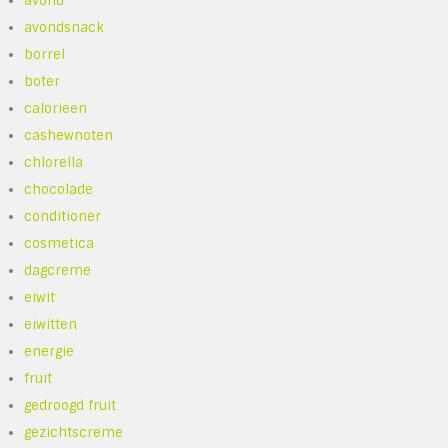
avond
avondsnack
borrel
boter
calorieen
cashewnoten
chlorella
chocolade
conditioner
cosmetica
dagcreme
eiwit
eiwitten
energie
fruit
gedroogd fruit
gezichtscreme