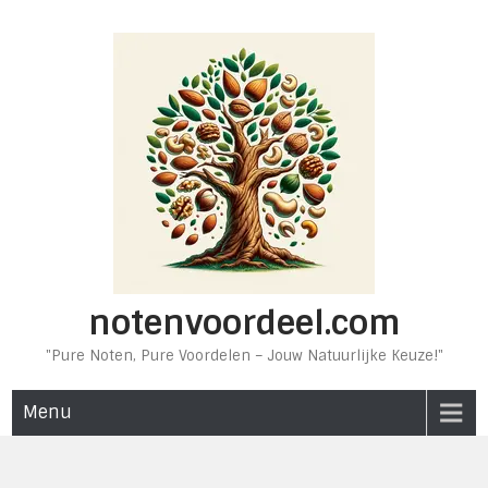
Ga
naar
de
inhoud
notenvoordeel.com
"Pure Noten, Pure Voordelen – Jouw Natuurlijke Keuze!"
Menu