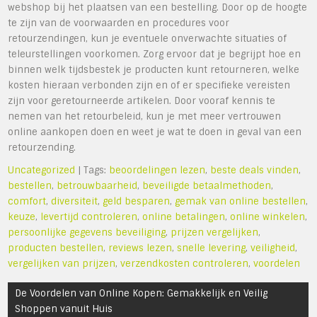
webshop bij het plaatsen van een bestelling. Door op de hoogte
te zijn van de voorwaarden en procedures voor
retourzendingen, kun je eventuele onverwachte situaties of
teleurstellingen voorkomen. Zorg ervoor dat je begrijpt hoe en
binnen welk tijdsbestek je producten kunt retourneren, welke
kosten hieraan verbonden zijn en of er specifieke vereisten
zijn voor geretourneerde artikelen. Door vooraf kennis te
nemen van het retourbeleid, kun je met meer vertrouwen
online aankopen doen en weet je wat te doen in geval van een
retourzending.
Uncategorized
| Tags:
beoordelingen lezen
,
beste deals vinden
,
bestellen
,
betrouwbaarheid
,
beveiligde betaalmethoden
,
comfort
,
diversiteit
,
geld besparen
,
gemak van online bestellen
,
keuze
,
levertijd controleren
,
online betalingen
,
online winkelen
,
persoonlijke gegevens beveiliging
,
prijzen vergelijken
,
producten bestellen
,
reviews lezen
,
snelle levering
,
veiligheid
,
vergelijken van prijzen
,
verzendkosten controleren
,
voordelen
Bericht
De Voordelen van Online Kopen: Gemakkelijk en Veilig
navigatie
Shoppen vanuit Huis