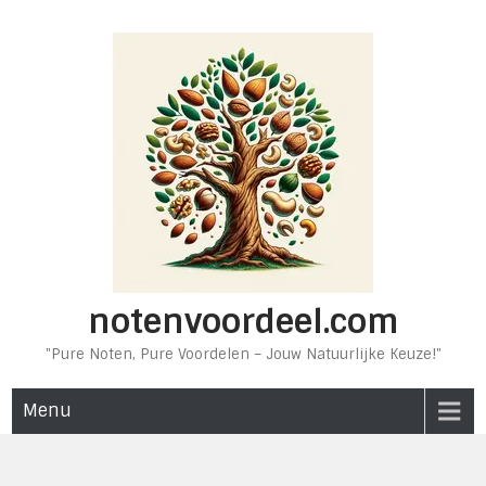
Ga
naar
de
inhoud
notenvoordeel.com
"Pure Noten, Pure Voordelen – Jouw Natuurlijke Keuze!"
Menu