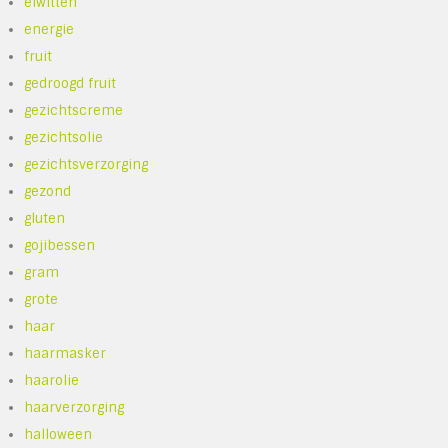
eiwitten
energie
fruit
gedroogd fruit
gezichtscreme
gezichtsolie
gezichtsverzorging
gezond
gluten
gojibessen
gram
grote
haar
haarmasker
haarolie
haarverzorging
halloween