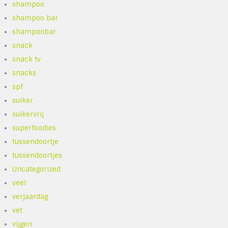
shampoo
shampoo bar
shampoobar
snack
snack tv
snacks
spf
suiker
suikervrij
superfoodies
tussendoortje
tussendoortjes
Uncategorized
veel
verjaardag
vet
vijgen