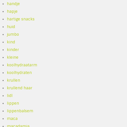
handje
hapje
hartige snacks
huid
jumbo
kind
kinder
kleine
koolhydraatarm
koolhydraten
krullen
krullend haar
lidl
lippen
lippenbalsem
maca
macadamia