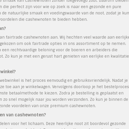
ke smaak van cashewnoten zonder toegevoegd zout. Daarom bieden
die perfect zijn voor wie op zoek is naar een gezonde en pure
e natuurlijke smaak en voedingswaarde van de noot, zodat je kun
voordelen die cashewnoten te bieden hebben.
an?
an fairtrade cashewnoten aan. Wij hechten veel waarde aan eerlijk
ekozen om ook fairtrade opties in ons assortiment op te nemen.
n een rechtvaardige beloning voor de boeren en arbeiders die
t. Zo kun je met een gerust hart genieten van eerlijke en kwalitatie
bwinkel?
ebwinkel is het proces eenvoudig en gebruiksvriendelijk. Nadat je
ze toe aan je winkelwagen. Vervolgens doorloop je het bestelproces
nste betaalmethode te kiezen. Zodra je bestelling is geplaatst en
n zo snel mogelijk naar jou worden verzonden. Zo kun je binnen de
gezonde voordelen van onze premium cashewnoten.
eten van cashewnoten?
len voor het lichaam. Deze heerlijke noot zit boordevol gezonde