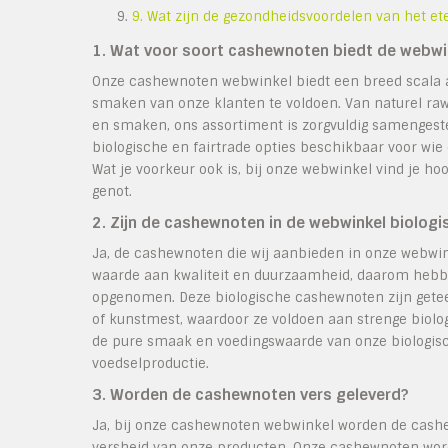
9. Wat zijn de gezondheidsvoordelen van het e
1. Wat voor soort cashewnoten biedt de webwi
Onze cashewnoten webwinkel biedt een breed scala 
smaken van onze klanten te voldoen. Van naturel ra
en smaken, ons assortiment is zorgvuldig samengeste
biologische en fairtrade opties beschikbaar voor wi
Wat je voorkeur ook is, bij onze webwinkel vind je h
genot.
2. Zijn de cashewnoten in de webwinkel biologi
Ja, de cashewnoten die wij aanbieden in onze webwink
waarde aan kwaliteit en duurzaamheid, daarom hebbe
opgenomen. Deze biologische cashewnoten zijn getee
of kunstmest, waardoor ze voldoen aan strenge biol
de pure smaak en voedingswaarde van onze biologisc
voedselproductie.
3. Worden de cashewnoten vers geleverd?
Ja, bij onze cashewnoten webwinkel worden de cashew
versheid van onze producten. Onze cashewnoten word