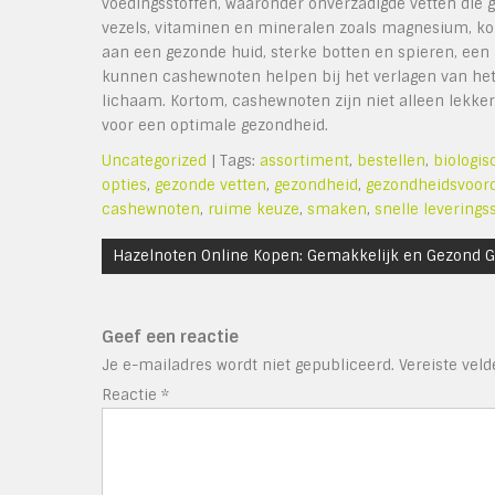
voedingsstoffen, waaronder onverzadigde vetten die g
vezels, vitaminen en mineralen zoals magnesium, ko
aan een gezonde huid, sterke botten en spieren, een 
kunnen cashewnoten helpen bij het verlagen van het
lichaam. Kortom, cashewnoten zijn niet alleen lekke
voor een optimale gezondheid.
Uncategorized
| Tags:
assortiment
,
bestellen
,
biologis
opties
,
gezonde vetten
,
gezondheid
,
gezondheidsvoor
cashewnoten
,
ruime keuze
,
smaken
,
snelle leverings
Bericht
Hazelnoten Online Kopen: Gemakkelijk en Gezond G
navigatie
Geef een reactie
Je e-mailadres wordt niet gepubliceerd.
Vereiste vel
Reactie
*