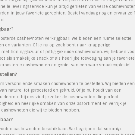
snelle leveringsservice kun je altijd genieten van verse cashewnote
rden in jouw favoriete gerechten. Bestel vandaag nog en ervaar zelf
en!
gbaar?
oosterde cashewnoten verkrijgbaar! We bieden een ruime selectie
n en varianten. Of je nu op zoek bent naar knapperige
met honingglazuur of pittig gekruide cashewnoten, wij hebben voo
ct als smakelijke snack of als heerlijke toevoeging aan je favoriete
geroosterde cashewnoten en geniet van een ware smaakexplosie!
stellen?
 om verschillende smaken cashewnoten te bestellen. Wij bieden een
an naturel tot geroosterd en gekruid. Of je nu houdt van een
ruidenmix, bij ons vind je zeker de cashewnoten die perfect
digheid en heerlijke smaken van onze assortiment en verrijk je
 cashewnoten die wij te bieden hebben.
kbaar?
gezouten cashewnoten beschikbaar. We begrijpen dat sommige