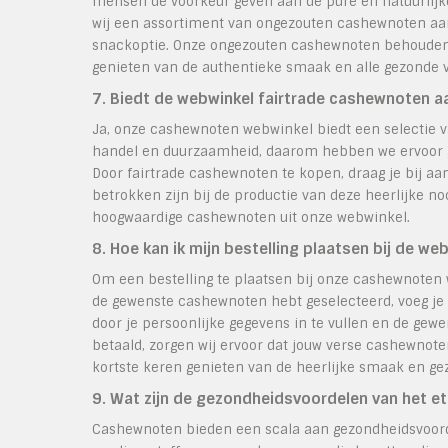
mensen de voorkeur geven aan de pure en natuurlij
wij een assortiment van ongezouten cashewnoten aan 
snackoptie. Onze ongezouten cashewnoten behouden d
genieten van de authentieke smaak en alle gezonde 
7. Biedt de webwinkel fairtrade cashewnoten a
Ja, onze cashewnoten webwinkel biedt een selectie v
handel en duurzaamheid, daarom hebben we ervoor g
Door fairtrade cashewnoten te kopen, draag je bij aa
betrokken zijn bij de productie van deze heerlijke noo
hoogwaardige cashewnoten uit onze webwinkel.
8. Hoe kan ik mijn bestelling plaatsen bij de we
Om een bestelling te plaatsen bij onze cashewnoten w
de gewenste cashewnoten hebt geselecteerd, voeg je 
door je persoonlijke gegevens in te vullen en de gewe
betaald, zorgen wij ervoor dat jouw verse cashewnote
kortste keren genieten van de heerlijke smaak en 
9. Wat zijn de gezondheidsvoordelen van het 
Cashewnoten bieden een scala aan gezondheidsvoorde