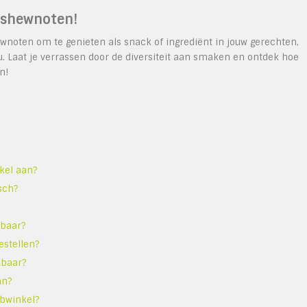
ashewnoten!
wnoten om te genieten als snack of ingrediënt in jouw gerechten,
. Laat je verrassen door de diversiteit aan smaken en ontdek hoe
n!
kel aan?
sch?
gbaar?
estellen?
kbaar?
an?
ebwinkel?