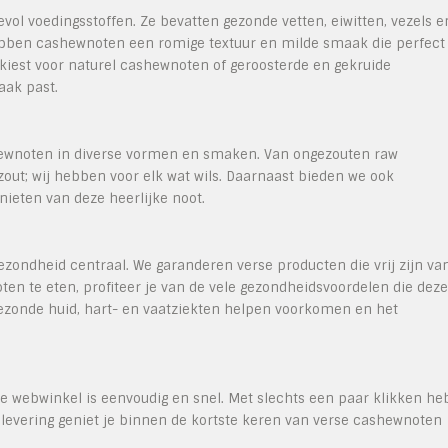
vol voedingsstoffen. Ze bevatten gezonde vetten, eiwitten, vezels e
ebben cashewnoten een romige textuur en milde smaak die perfect
kiest voor naturel cashewnoten of geroosterde en gekruide
aak past.
hewnoten in diverse vormen en smaken. Van ongezouten raw
ut; wij hebben voor elk wat wils. Daarnaast bieden we ook
enieten van deze heerlijke noot.
zondheid centraal. We garanderen verse producten die vrij zijn va
en te eten, profiteer je van de vele gezondheidsvoordelen die deze
gezonde huid, hart- en vaatziekten helpen voorkomen en het
ze webwinkel is eenvoudig en snel. Met slechts een paar klikken he
e levering geniet je binnen de kortste keren van verse cashewnoten