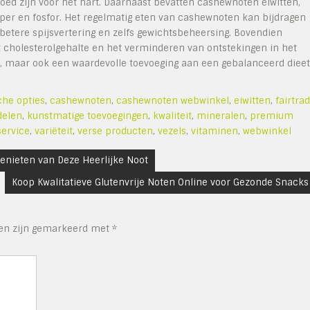
oed zijn voor het hart. Daarnaast bevatten cashewnoten eiwitten,
per en fosfor. Het regelmatig eten van cashewnoten kan bijdragen
betere spijsvertering en zelfs gewichtsbeheersing. Bovendien
 cholesterolgehalte en het verminderen van ontstekingen in het
r, maar ook een waardevolle toevoeging aan een gebalanceerd dieet
che opties
,
cashewnoten
,
cashewnoten webwinkel
,
eiwitten
,
fairtra
delen
,
kunstmatige toevoegingen
,
kwaliteit
,
mineralen
,
premium
service
,
variëteit
,
verse producten
,
vezels
,
vitaminen
,
webwinkel
enieten van Deze Heerlijke Noot
Koop Kwalitatieve Glutenvrije Noten Online voor Gezonde Snacks
den zijn gemarkeerd met
*