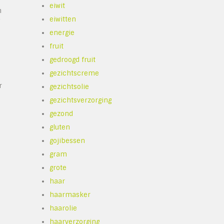
eiwit
n
eiwitten
energie
fruit
gedroogd fruit
gezichtscreme
r
gezichtsolie
gezichtsverzorging
gezond
gluten
gojibessen
gram
grote
haar
haarmasker
haarolie
haarverzorging