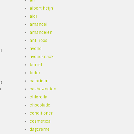
ah
albert heijn
aldi
amandel
amandelen
anti roos
avond
l
avondsnack
borrel
boter
calorieen
t
n
cashewnoten
n
chlorella
chocolade
conditioner
cosmetica
dagcreme