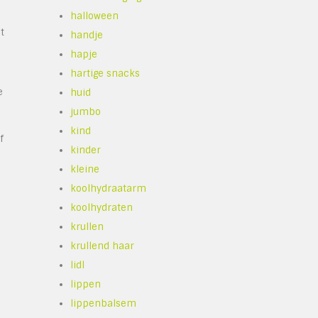
halloween
t
handje
hapje
hartige snacks
e
huid
jumbo
kind
f
kinder
kleine
koolhydraatarm
koolhydraten
krullen
krullend haar
lidl
lippen
lippenbalsem