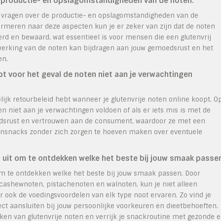
e productie- en opslagomstandigheden van de noten.
e vragen over de productie- en opslagomstandigheden van de
nformeren naar deze aspecten kun je er zeker van zijn dat de noten
rd en bewaard, wat essentieel is voor mensen die een glutenvrij
werking van de noten kan bijdragen aan jouw gemoedsrust en het
en.
ebt voor het geval de noten niet aan je verwachtingen
elijk retourbeleid hebt wanneer je glutenvrije noten online koopt. O
n niet aan je verwachtingen voldoen of als er iets mis is met de
oedsrust en vertrouwen aan de consument, waardoor ze met een
tensnacks zonder zich zorgen te hoeven maken over eventuele
n uit om te ontdekken welke het beste bij jouw smaak passe
 om te ontdekken welke het beste bij jouw smaak passen. Door
cashewnoten, pistachenoten en walnoten, kun je niet alleen
 ook de voedingsvoordelen van elk type noot ervaren. Zo vind je
ect aansluiten bij jouw persoonlijke voorkeuren en dieetbehoeften.
aken van glutenvrije noten en verrijk je snackroutine met gezonde 