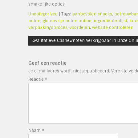
smakelijke opties.
Uncategorized
| Tags:
aanbevolen snacks
,
betrouwbar
noten
,
glutenvrije noten online
,
ingrediëntenlijst
,
kru
verpakkingsproces
,
voordelen
,
website controleren
Bericht
Kwalitatieve Cashewnoten Verkrijgbaar in Onze Onl
navigatie
Geef een reactie
Je e-mailadres wordt niet gepubliceerd.
Vereiste vel
Reactie
*
Naam
*