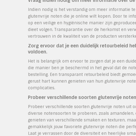
Vraag indien nodig om meer informatie over d
Indien nodig is het verstandig om meer informatie t
glutenvrije noten die je online wilt kopen. Door te i
op een veilige en hygiënische manier zijn geproducee
dieet volgen. Transparantie over de herkomst en ver
vertrouwen in de kwaliteit van de producten versterk
Zorg ervoor dat je een duidelijk retourbeleid h
voldoen.
Het is belangrijk om ervoor te zorgen dat je een duid
die manier ben je beschermd in het geval dat de note
bestelling. Een transparant retourbeleid biedt gem
gerust hart kunnen genieten van hun glutenvrije no
complicaties.
Probeer verschillende soorten glutenvrije note
Probeer verschillende soorten glutenvrije noten uit
diverse notensoorten te proberen, zoals amandelen, 
genieten van verschillende smaken en texturen, maar
gemakkelijk jouw favoriete glutenvrije noten die perf
Laat je verrassen door de diversiteit en heerlijke sm