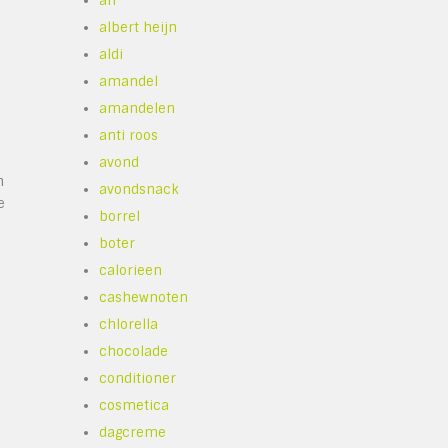
ah
albert heijn
aldi
amandel
amandelen
anti roos
avond
n
avondsnack
e
borrel
boter
calorieen
cashewnoten
chlorella
chocolade
conditioner
cosmetica
dagcreme