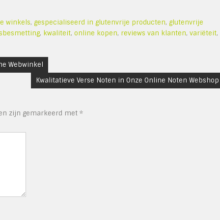
e winkels
,
gespecialiseerd in glutenvrije producten
,
glutenvrije
isbesmetting
,
kwaliteit
,
online kopen
,
reviews van klanten
,
variëteit
,
ine Webwinkel
Kwalitatieve Verse Noten in Onze Online Noten Webshop
den zijn gemarkeerd met
*