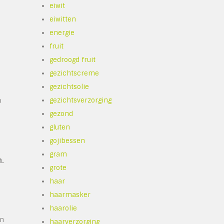
eiwit
eiwitten
energie
fruit
gedroogd fruit
gezichtscreme
gezichtsolie
gezichtsverzorging
p
gezond
gluten
gojibessen
gram
n.
grote
haar
haarmasker
haarolie
en
haarverzorging