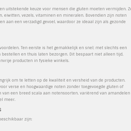
een uitstekende keuze voor mensen die gluten moeten vermijden. Z
n, eiwitten, vezels, vitaminen en mineralen. Bovendien zijn noten
n aan een verzadigd gevoel, waardoor ze ideaal zijn als gezonde
voordelen. Ten eerste is het gemakkelijk en snel; met slechts een
estellen en thuis laten bezorgen. Dit bespaart niet alleen tijd,
nvrije producten in fysieke winkels.
angrijk om te letten op de kwaliteit en versheid van de producten.
 voor verse en hoogwaardige noten zonder toegevoegde gluten of
en van een breed scala aan notensoorten, variërend van amandelen
el meer.
s
beschikbaar zijn: