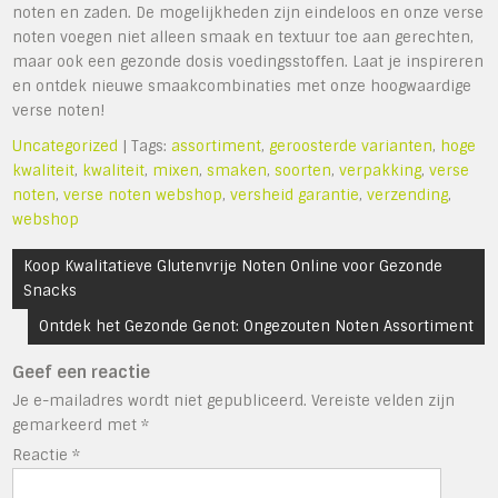
noten en zaden. De mogelijkheden zijn eindeloos en onze verse
noten voegen niet alleen smaak en textuur toe aan gerechten,
maar ook een gezonde dosis voedingsstoffen. Laat je inspireren
en ontdek nieuwe smaakcombinaties met onze hoogwaardige
verse noten!
Uncategorized
| Tags:
assortiment
,
geroosterde varianten
,
hoge
kwaliteit
,
kwaliteit
,
mixen
,
smaken
,
soorten
,
verpakking
,
verse
noten
,
verse noten webshop
,
versheid garantie
,
verzending
,
webshop
Bericht
Koop Kwalitatieve Glutenvrije Noten Online voor Gezonde
navigatie
Snacks
Ontdek het Gezonde Genot: Ongezouten Noten Assortiment
Geef een reactie
Je e-mailadres wordt niet gepubliceerd.
Vereiste velden zijn
gemarkeerd met
*
Reactie
*