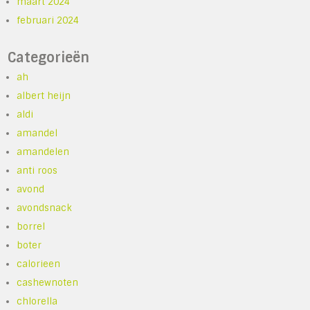
maart 2024
februari 2024
Categorieën
ah
albert heijn
aldi
amandel
amandelen
anti roos
avond
avondsnack
borrel
boter
calorieen
cashewnoten
chlorella