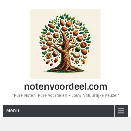
Ga
naar
de
inhoud
notenvoordeel.com
"Pure Noten, Pure Voordelen – Jouw Natuurlijke Keuze!"
Menu