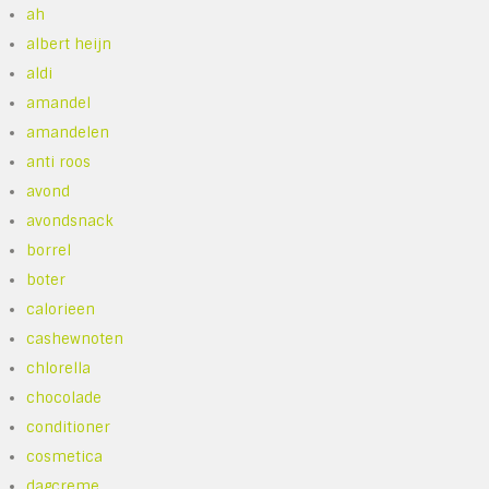
ah
albert heijn
aldi
amandel
amandelen
anti roos
avond
avondsnack
borrel
boter
calorieen
cashewnoten
chlorella
chocolade
conditioner
cosmetica
dagcreme