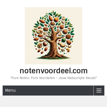
Ga
naar
de
inhoud
notenvoordeel.com
"Pure Noten, Pure Voordelen – Jouw Natuurlijke Keuze!"
Menu