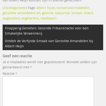
van Albert Heijn kunnen zijn in allerlei gerechten!
Uncategorized
| Tags:
albert heijn
,
conserveermiddelen
,
gerookte amandelen ah
,
gezond
,
natuurlijk
,
smaak
,
snack
,
veganisten
,
vegetariërs
,
voedzaam
Bericht
Knapperig Genieten: Gezonde Frituursnacks voor een
navigatie
Smakelijke Verwennerij
Ontdek de Verfijnde Smaak van Gerookte Amandelen bij
Albert Heijn
Geef een reactie
Je e-mailadres wordt niet gepubliceerd.
Vereiste velden zijn
gemarkeerd met
*
Reactie
*