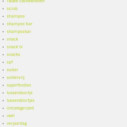
rauwe cashewnoten
scrub
shampoo
shampoo bar
shampoobar
snack
snack tv
snacks
spf
suiker
suikervrij
superfoodies
tussendoortje
tussendoortjes
Uncategorized
veel
verjaardag