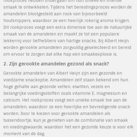
rookproces hebben ondergaan om hun unieke en intense
smaak te ontwikkelen. Tijdens het bereidingsproces worden de
amandelen blootgesteld aan rook van bijvoorbeeld
houtsnippers, waardoor ze een heerlijk rokerig aroma krijgen.
Dit rookproces voegt een extra dimensie toe aan de natuurlijke
smaak van de amandelen en maakt ze tot een populaire
lekkernij voor liefhebbers van hartige snacks. Bij Albert Heijn
worden gerookte amandelen zorgvuldig geselecteerd en bereid
om ervoor te zorgen dat elke hap een smaakexplosie is.
2. Zijn gerookte amandelen gezond als snack?
Gerookte amandelen van Albert Heijn zijn een gezonde en
voedzame snackoptie. Amandelen zelf staan bekend om hun
hoge gehalte aan gezonde vetten, eiwitten, vezels en
belangrijke voedingsstoffen zoals vitamine E, magnesium en
calcium. Het rookproces voegt een unieke smaak toe aan de
amandelen, waardoor ze een heerlijke en bevredigende snack
worden. Door te kiezen voor gerookte amandelen als
tussendoortje, kun je genieten van de combinatie van smaak
en voedingswaarde, waardoor het een gezonde keuze is voor elk
moment van de dag.