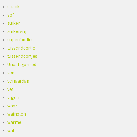
snacks
spf
suiker
suikervrij
superfoodies
tussendoortje
tussendoortjes
Uncategorized
veel
verjaardag
vet
vijgen
waar
walnoten
warme
wat