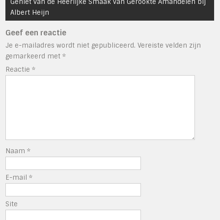
Geniet van de Heerlijke Smaak van Gerookte Amandelen bij
Albert Heijn
Geef een reactie
Je e-mailadres wordt niet gepubliceerd.
Vereiste velden zijn
gemarkeerd met
*
Reactie
*
Naam
*
E-mail
*
Site