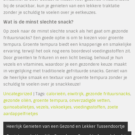
bij de snackbar, kun je genieten van een lekkere traktatie
zonder je schuldig te voelen over je eetkeuzes.
Wat is de minst slechte snack?
Op zoek naar de minst slechte snack als het gaat om gezonde
frituursnacks? Een goede optie is om te kiezen voor groente
tempura. Groente tempura biedt een knapperige en smakelijke
ervaring, terwijl het ook nog eens boordevol voedingsstoffen zit.
Door groenten te frituren in een licht beslag, behoud je hun
vezels en vitamines, waardoor je een gezondere keuze maakt
in vergelijking met traditionele gefrituurde snacks. Geniet van
de heerlijke smaak en textuur van groente tempura zonder je
schuldig te voelen over je snackkeuze!
Uncategorized
| Tags:
calorieën
,
eiwitrijk
,
gezonde frituursnacks
,
gezonde oliën
,
groente tempura
,
onverzadigde vetten
,
quinoaballetjes
,
vezels
,
viskoekjes
,
voedingsstoffen
,
zoete
aardappelfrietjes
Bericht
Heerlijk Genieten van een Gezond en Lekker Tussendoortje
navigatie