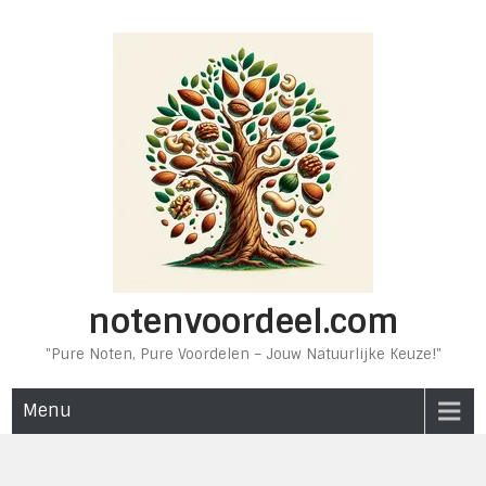
Ga
naar
de
inhoud
notenvoordeel.com
"Pure Noten, Pure Voordelen – Jouw Natuurlijke Keuze!"
Menu